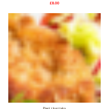
£
8.00
Pierś z kurczaka