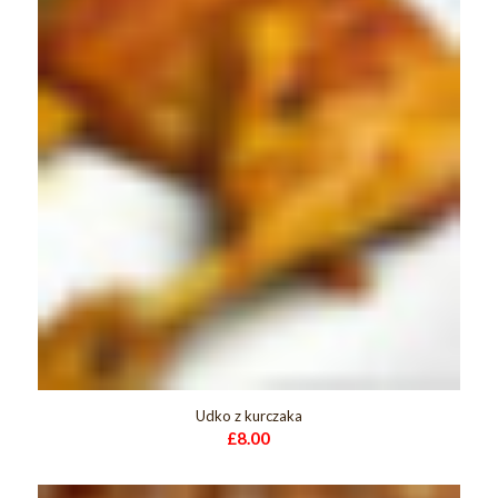
Udko z kurczaka
£
8.00