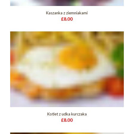
Kaszanka z ziemniakami
£
8.00
Kotlet z udka kurczaka
£
8.00