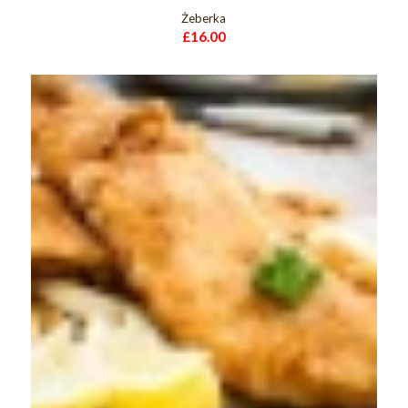
Żeberka
£
16.00