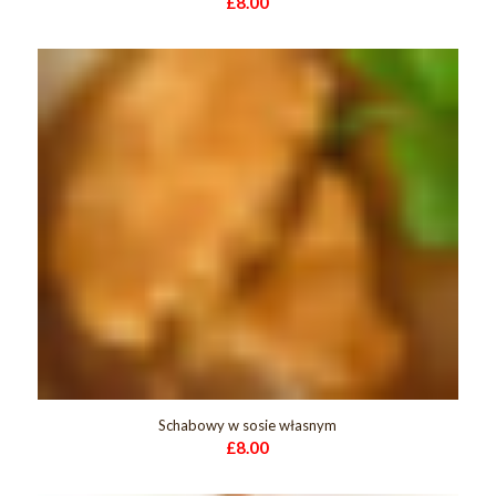
£
8.00
Schabowy w sosie własnym
£
8.00