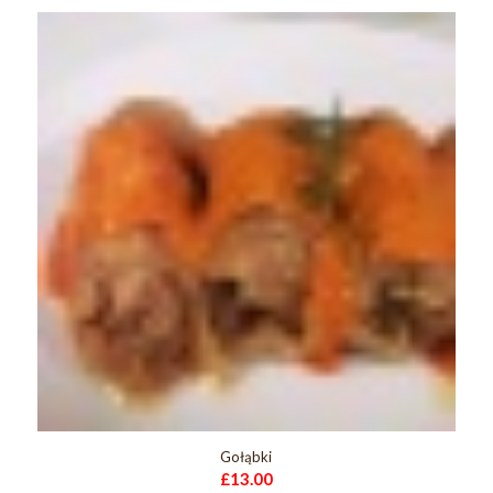
Gołąbki
£
13.00