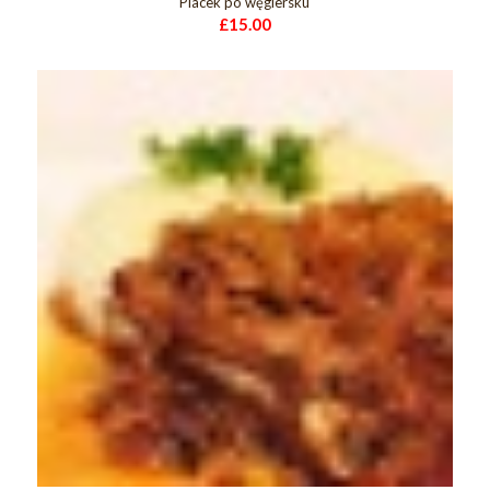
Placek po węgiersku
£
15.00