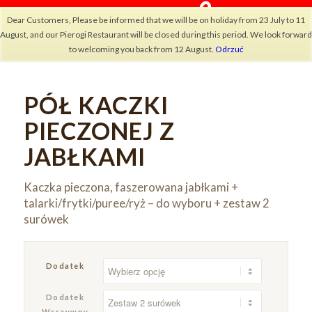
Dear Customers, Please be informed that we will be on holiday from 23 July to 11
August, and our Pierogi Restaurant will be closed during this period. We look forward
to welcoming you back from 12 August.
Odrzuć
PÓŁ KACZKI
×
PIECZONEJ Z
JABŁKAMI
Kaczka pieczona, faszerowana jabłkami +
talarki/frytki/puree/ryż – do wyboru + zestaw 2
surówek
Dodatek
Dodatek
Warzywny