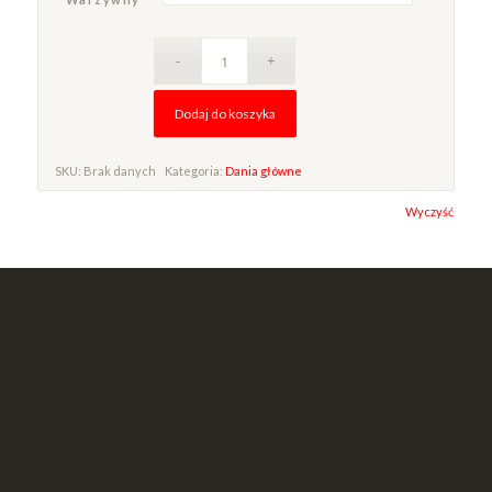
Dodaj do koszyka
SKU:
Brak danych
Kategoria:
Dania główne
Alternative:
Wyczyść