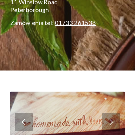
11 Winslow Road
Peterborough
Zamówienia tel:
01733 261538
Next