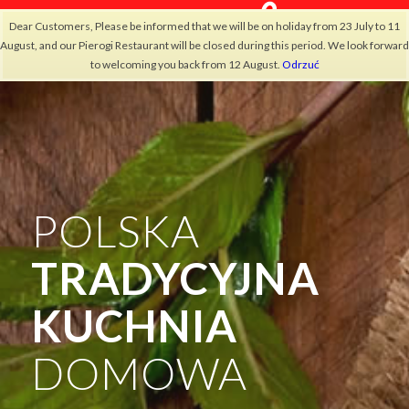
Dear Customers, Please be informed that we will be on holiday from 23 July to 11
August, and our Pierogi Restaurant will be closed during this period. We look forward
to welcoming you back from 12 August.
Odrzuć
POLSKA
TRADYCYJNA
KUCHNIA
DOMOWA