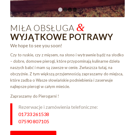
1
2
3
4
&
MIŁA OBSŁUGA
WYJĄTKOWE POTRAWY
We hope to see you soon!
Czy to ruskie, czy z mięsem, na słono i wytrawnie bądź na słodko
– dobre, domowe pierogi, które przypominają kulinarne dzieła
naszych babć i mam są zawsze w cenie. Zwłaszcza tutaj, na
obczyźnie. Z tym większą przyjemnością zapraszamy do miejsca,
które zadba o Wasze słowiańskie podniebienia i zaserwuje
najlepsze pierogi w całym mieście.
Zapraszamy do Pierogarni !
Rezerwacje i zamówienia telefoniczne:
01733 261538
07590 807105