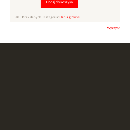
Dodaj do koszyka
SKU:
Brak danych
Kategoria:
Dania główne
Alternative:
Wyczyść