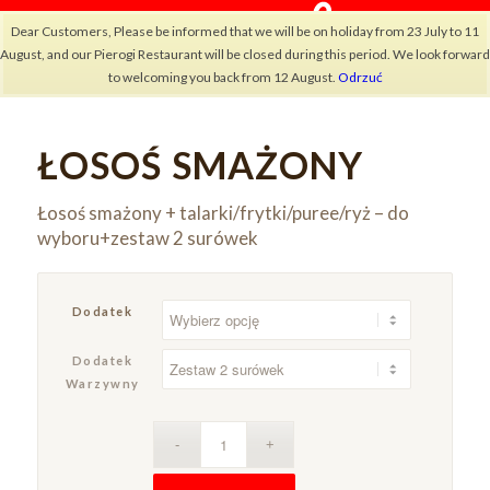
Dear Customers, Please be informed that we will be on holiday from 23 July to 11
August, and our Pierogi Restaurant will be closed during this period. We look forward
to welcoming you back from 12 August.
Odrzuć
ŁOSOŚ SMAŻONY
×
Łosoś smażony + talarki/frytki/puree/ryż – do
wyboru+zestaw 2 surówek
Dodatek
Dodatek
Warzywny