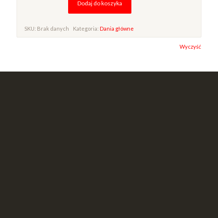
Dodaj do koszyka
SKU:
Brak danych
Kategoria:
Dania główne
Alternative:
Wyczyść