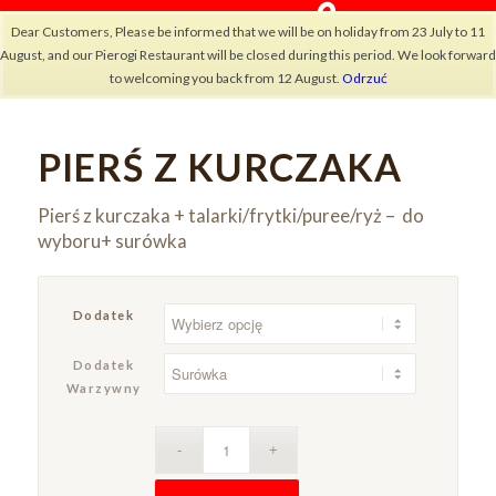
Dear Customers, Please be informed that we will be on holiday from 23 July to 11
August, and our Pierogi Restaurant will be closed during this period. We look forward
to welcoming you back from 12 August.
Odrzuć
PIERŚ Z KURCZAKA
×
Pierś z kurczaka + talarki/frytki/puree/ryż – do
wyboru+ surówka
Dodatek
Dodatek
Warzywny