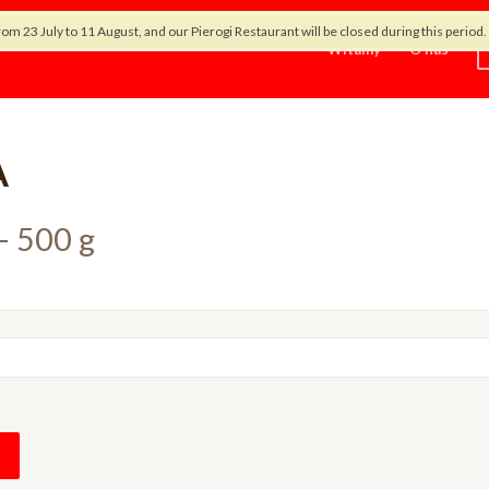
rom 23 July to 11 August, and our Pierogi Restaurant will be closed during this peri
Witamy
O nas
A
– 500 g