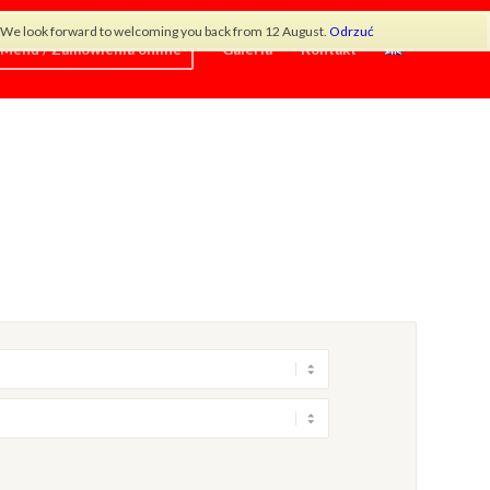
od. We look forward to welcoming you back from 12 August.
Odrzuć
Menu / Zamówienia online
Galeria
Kontakt
×