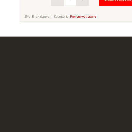
SKU:
Brak danych
Kategoria:
Pierogi wytrawne
Alternative: