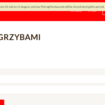
rom 23 July to 11 August, and our Pierogi Restaurant will be closed during this peri
Witamy
O nas
 GRZYBAMI