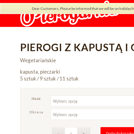
Dear Customers, Please be informed that we will be on holiday f
PIEROGI Z KAPUSTĄ I
Wegetariańskie
kapusta, pieczarki
5 sztuk / 9 sztuk / 11 sztuk
Ilość
Okrasa
Dodaj do koszyka