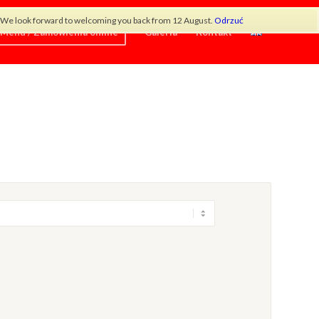
od. We look forward to welcoming you back from 12 August.
Odrzuć
Menu / Zamówienia online
Galeria
Kontakt
×