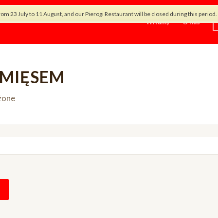
rom 23 July to 11 August, and our Pierogi Restaurant will be closed during this peri
Witamy
O nas
 MIĘSEM
żone