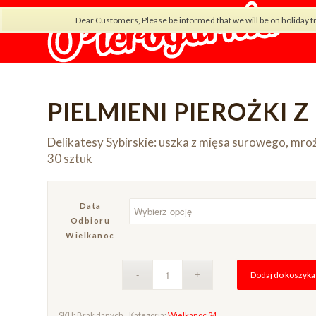
Dear Customers, Please be informed that we will be on holiday f
PIELMIENI PIEROŻKI Z
Delikatesy Sybirskie: uszka z mięsa surowego, mro
30 sztuk
Data
Odbioru
Wielkanoc
Dodaj do koszyka
SKU:
Brak danych
Kategoria:
Wielkanoc 24