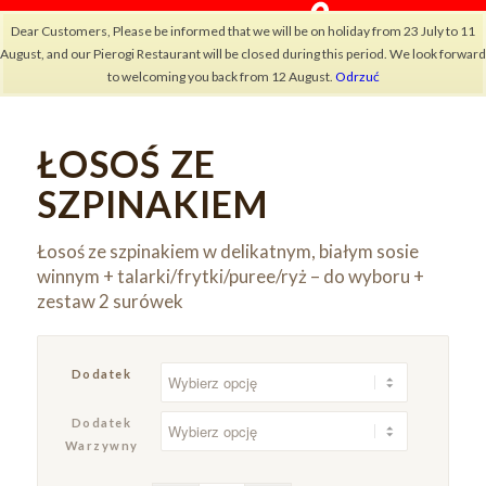
Dear Customers, Please be informed that we will be on holiday from 23 July to 11
August, and our Pierogi Restaurant will be closed during this period. We look forward
to welcoming you back from 12 August.
Odrzuć
ŁOSOŚ ZE
×
SZPINAKIEM
Łosoś ze szpinakiem w delikatnym, białym sosie
winnym + talarki/frytki/puree/ryż – do wyboru +
zestaw 2 surówek
Dodatek
Dodatek
Warzywny