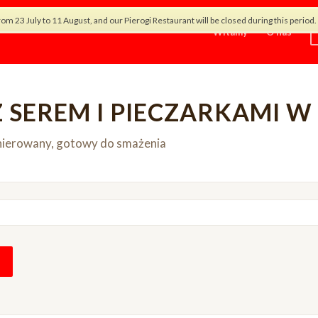
rom 23 July to 11 August, and our Pierogi Restaurant will be closed during this peri
Witamy
O nas
Z SEREM I PIECZARKAMI W
panierowany, gotowy do smażenia