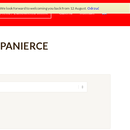
od. We look forward to welcoming you back from 12 August.
Odrzuć
Menu / Zamówienia online
Galeria
Kontakt
 PANIERCE
×