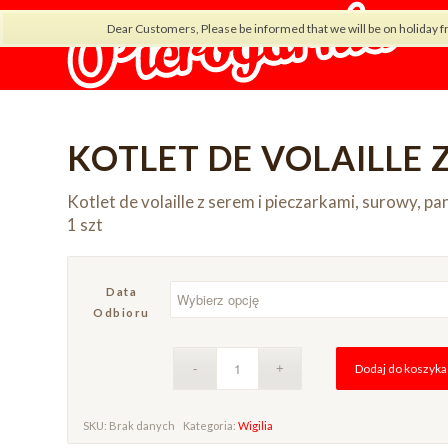
Dear Customers, Please be informed that we will be on holiday f
KOTLET DE VOLAILLE 
Kotlet de volaille z serem i pieczarkami, surowy, 
1 szt
Data
Odbioru
Dodaj do koszyka
SKU:
Brak danych
Kategoria:
Wigilia