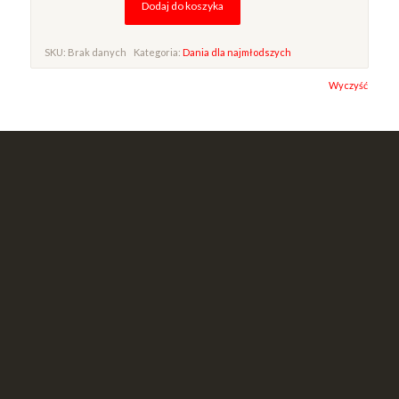
Dodaj do koszyka
SKU:
Brak danych
Kategoria:
Dania dla najmłodszych
Alternative:
Wyczyść