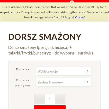
Dear Customers, Please be informed that we will be on holiday from 23 July to 11
August, and our Pierogi Restaurant will be closed during this period. We look forward
to welcoming you back from 12 August.
Odrzuć
DORSZ SMAŻONY
×
Dorsz smażony (porcja dziecięca) +
talarki/frytki/puree/ryż – do wyboru + surówka
Dodatek
Dodatek
Warzywny