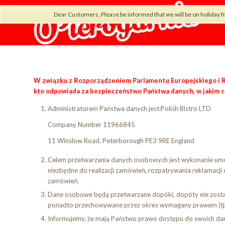
Dear Customers, Please be informed that we will be on holiday f
W związku z Rozporządzeniem Parlamentu Europejskiego i Rad
kto odpowiada za bezpieczeństwo Państwa danych, w jakim c
Administratorem Państwa danych jest:
Polish Bistro LTD
Company Number 11966845
11 Winslow Road, Peterborough PE3 9RE England
Celem przetwarzania danych osobowych jest wykonanie um
niezbędne do realizacji zamówień, rozpatrywania reklamacj
zamówień.
Dane osobowe będą przetwarzane dopóki, dopóty nie zostani
ponadto przechowywane przez okres wymagany prawem (tj. c
Informujemy, że mają Państwo prawo dostępu do swoich dany