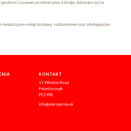
zgodność z prawem przetwarzania, którego dokonano już na
m świadczącym usługi dostawy, rozliczeniowe oraz obsługującym
ENIA
KONTAKT
11 Winslow Road
Peterborough
PE3 9RE
info@pierogarnia.uk