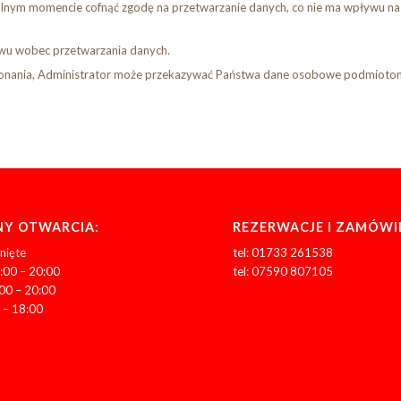
nym momencie cofnąć zgodę na przetwarzanie danych, co nie ma wpływu na 
iwu wobec przetwarzania danych.
wykonania, Administrator może przekazywać Państwa dane osobowe podmioto
Y OTWARCIA:
REZERWACJE I ZAMÓWI
nięte
tel: 01733 261538
:00 – 20:00
tel: 07590 807105
:00 – 20:00
 – 18:00