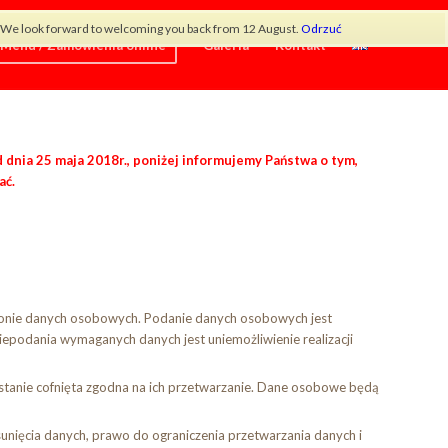
od. We look forward to welcoming you back from 12 August.
Odrzuć
Menu / Zamówienia online
Galeria
Kontakt
dnia 25 maja 2018r., poniżej informujemy Państwa o tym,
ać.
onie danych osobowych. Podanie danych osobowych jest
epodania wymaganych danych jest uniemożliwienie realizacji
stanie cofnięta zgodna na ich przetwarzanie. Dane osobowe będą
nięcia danych, prawo do ograniczenia przetwarzania danych i