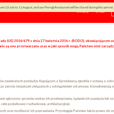
rom 23 July to 11 August, and our Pierogi Restaurant will be closed during this peri
Witamy
O nas
y (UE) 2016/679 z dnia 27 kwietnia 2016 r. (RODO), obowiązującym od 
elu są one przetwarzane oraz w jaki sposób mogą Państwo nimi zarządz
ów zawieranych pomiędzy Kupującym a Sprzedawcą zgodnie z ustawą o ochr
i czy zwrotu świadczeń związanych z odstąpieniem od umowy. Konsekwencją ni
e zgłoszony sprzeciw wobec ich przetwarzania, żądanie ich usunięcia lub zo
ele podatkowe i rachunkowe, archiwizacyjne).
ch oraz możliwość ich poprawiania. Przysługuje Państwu także prawo do usu