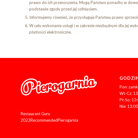
prawo do ich przenoszenia. Mogą Państwo ponadto w dowol
podstawie zgody przed jej cofnięciem.
Informujemy również, że przysługuje Państwu prawo sprzec
W celu wykonania usługi i w zakresie niezbędnym dla jej 
płatności elektroniczne.
GODZIN
Pon: zamk
Wt-Cz: 13
Pt-So: 13
Nie: 13:00
Restaurant Guru
2023
Recommended
Pierogarnia